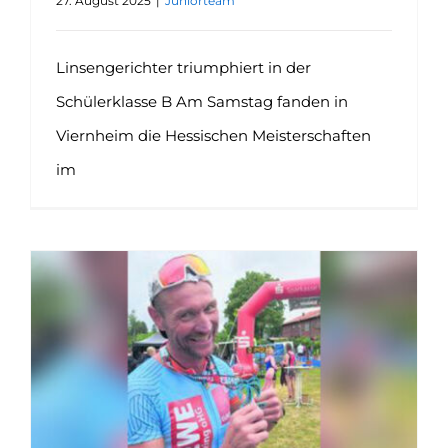
27. August 2025
|
Juniorteam
Linsengerichter triumphiert in der
Schülerklasse B Am Samstag fanden in
Viernheim die Hessischen Meisterschaften
im
Swen Kailing erkämpft sich den Vize-Titel