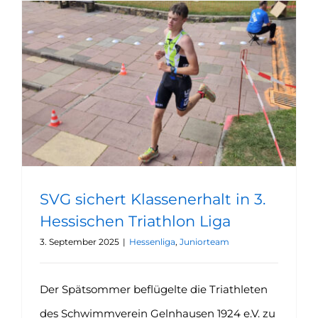
SVG sichert Klassenerhalt in 3. Hessischen Triathlon Liga
SVG sichert Klassenerhalt in 3.
Hessischen Triathlon Liga
3. September 2025
|
Hessenliga
,
Juniorteam
Der Spätsommer beflügelte die Triathleten
des Schwimmverein Gelnhausen 1924 e.V. zu