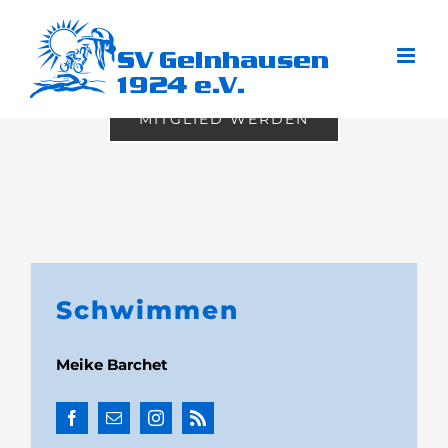
Zum
Inhalt
springen
MITGLIED WERDEN
Schwimmen
Meike Barchet