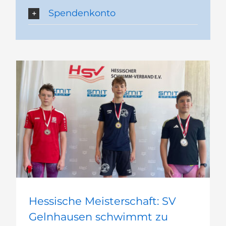
Spendenkonto
Hessische Meisterschaft: SV Gelnhausen schwimmt zu Rekord-Erfolg
Hessische Meisterschaft: SV
Gelnhausen schwimmt zu