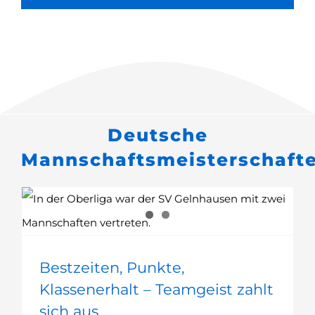
Deutsche
Mannschaftsmeisterschaft
Bestzeiten, Punkte, Klassenerhalt – Teamgeist zahlt sich aus
Bestzeiten, Punkte,
Klassenerhalt – Teamgeist zahlt
sich aus