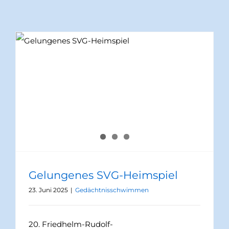
Gelungenes SVG-Heimspiel
23. Juni 2025
|
Gedächtnisschwimmen
20. Friedhelm-Rudolf-
Gedächtnisschwimmen im Gelnhäuser
Freibad Schwimmen (re). Kürzlich richtete
der SV Gelnhausen bei strahlendem
Sonnenschein