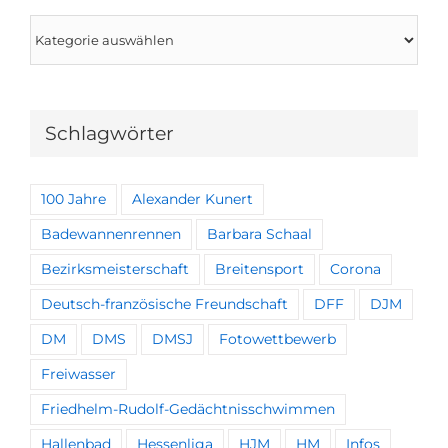
Kategorien
Schlagwörter
100 Jahre
Alexander Kunert
Badewannenrennen
Barbara Schaal
Bezirksmeisterschaft
Breitensport
Corona
Deutsch-französische Freundschaft
DFF
DJM
DM
DMS
DMSJ
Fotowettbewerb
Freiwasser
Friedhelm-Rudolf-Gedächtnisschwimmen
Hallenbad
Hessenliga
HJM
HM
Infos