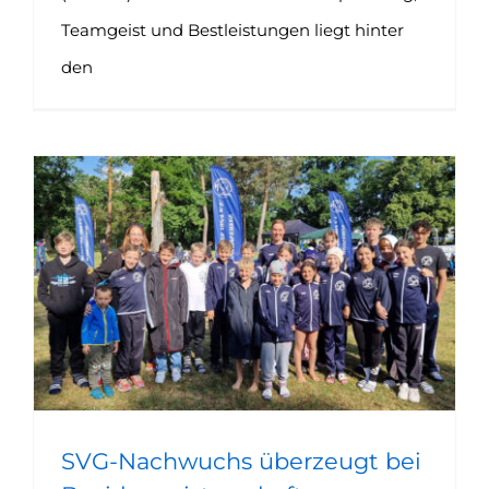
Teamgeist und Bestleistungen liegt hinter
den
SVG-Nachwuchs überzeugt bei Bezirksmeisterschaft
SVG-Nachwuchs überzeugt bei