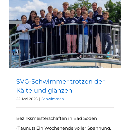
SVG-Schwimmer trotzen der Kälte und glänzen
SVG-Schwimmer trotzen der
Kälte und glänzen
22. Mai 2026
|
Schwimmen
Bezirksmeisterschaften in Bad Soden
(Taunus) Ein Wochenende voller Spannung,