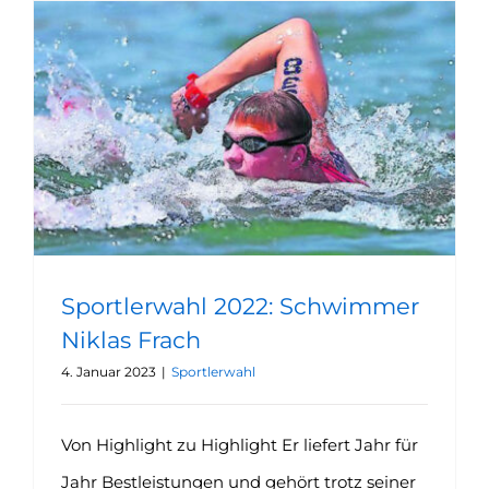
Sportlerwahl 2022: Schwimmer Niklas Frach
Sportlerwahl 2022: Schwimmer
Niklas Frach
4. Januar 2023
|
Sportlerwahl
Von Highlight zu Highlight Er liefert Jahr für
Jahr Bestleistungen und gehört trotz seiner