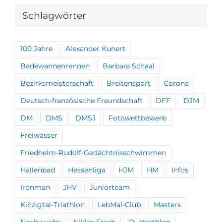
Schlagwörter
100 Jahre
Alexander Kunert
Badewannenrennen
Barbara Schaal
Bezirksmeisterschaft
Breitensport
Corona
Deutsch-französische Freundschaft
DFF
DJM
DM
DMS
DMSJ
Fotowettbewerb
Freiwasser
Friedhelm-Rudolf-Gedächtnisschwimmen
Hallenbad
Hessenliga
HJM
HM
Infos
Ironman
JHV
Juniorteam
Kinzigtal-Triathlon
LebMal-Club
Masters
Nachwuchs
Niklas Frach
Quatrathlon