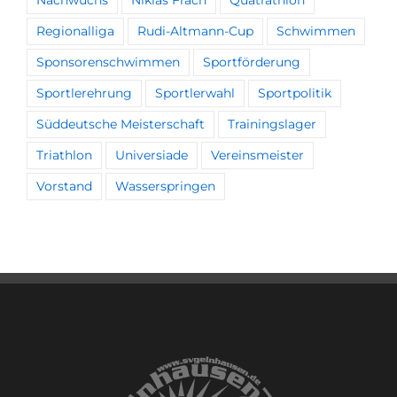
Regionalliga
Rudi-Altmann-Cup
Schwimmen
Sponsorenschwimmen
Sportförderung
Sportlerehrung
Sportlerwahl
Sportpolitik
Süddeutsche Meisterschaft
Trainingslager
Triathlon
Universiade
Vereinsmeister
Vorstand
Wasserspringen