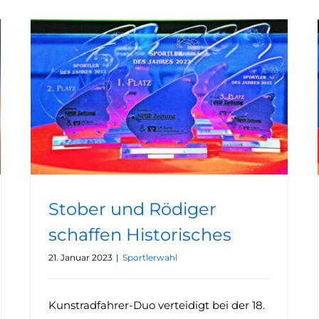
Stober und Rödiger schaffen Historisches
Stober und Rödiger
schaffen Historisches
21. Januar 2023
|
Sportlerwahl
Kunstradfahrer-Duo verteidigt bei der 18.