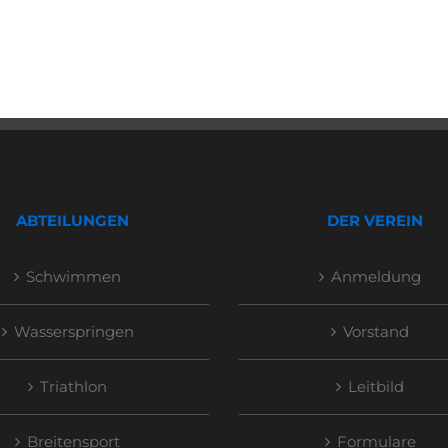
ABTEILUNGEN
DER VEREIN
Schwimmen
Anmeldung
Wasserspringen
Vorstand
Triathlon
Leitbild
Breitensport
Formulare