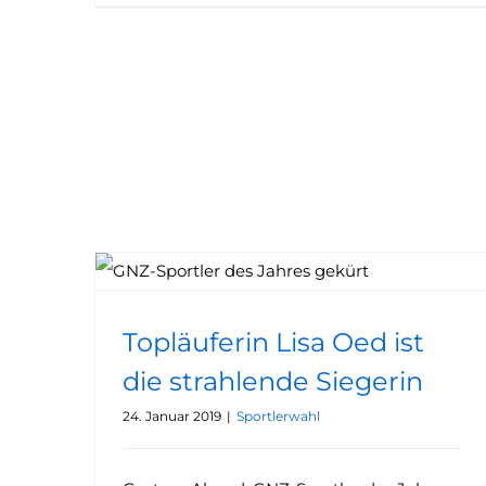
Topläuferin Lisa Oed ist die strahlende Siegerin
Topläuferin Lisa Oed ist
die strahlende Siegerin
24. Januar 2019
|
Sportlerwahl