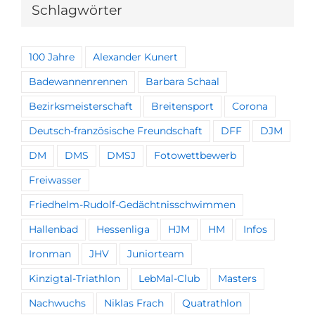
Schlagwörter
100 Jahre
Alexander Kunert
Badewannenrennen
Barbara Schaal
Bezirksmeisterschaft
Breitensport
Corona
Deutsch-französische Freundschaft
DFF
DJM
DM
DMS
DMSJ
Fotowettbewerb
Freiwasser
Friedhelm-Rudolf-Gedächtnisschwimmen
Hallenbad
Hessenliga
HJM
HM
Infos
Ironman
JHV
Juniorteam
Kinzigtal-Triathlon
LebMal-Club
Masters
Nachwuchs
Niklas Frach
Quatrathlon