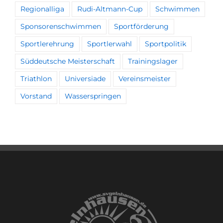
Regionalliga
Rudi-Altmann-Cup
Schwimmen
Sponsorenschwimmen
Sportförderung
Sportlerehrung
Sportlerwahl
Sportpolitik
Süddeutsche Meisterschaft
Trainingslager
Triathlon
Universiade
Vereinsmeister
Vorstand
Wasserspringen