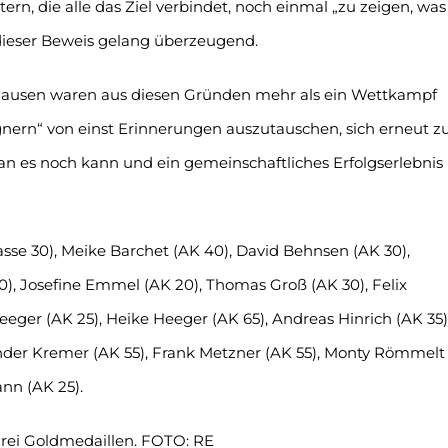
ern, die alle das Ziel verbindet, noch einmal „zu zeigen, was
dieser Beweis gelang überzeugend.
nhausen waren aus diesen Gründen mehr als ein Wettkampf
egnern“ von einst Erinnerungen auszutauschen, sich erneut z
man es noch kann und ein gemeinschaftliches Erfolgserlebnis
lasse 30), Meike Barchet (AK 40), David Behnsen (AK 30),
30), Josefine Emmel (AK 20), Thomas Groß (AK 30), Felix
eger (AK 25), Heike Heeger (AK 65), Andreas Hinrich (AK 35)
ander Kremer (AK 55), Frank Metzner (AK 55), Monty Römmelt
ann (AK 25).
rei Goldmedaillen. FOTO: RE