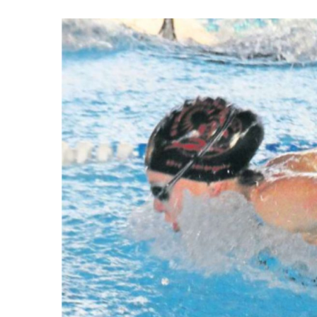
Zeige
grösseres
Bild