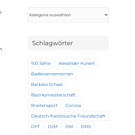
Kategorien
i
Schlagwörter
n
100 Jahre
Alexander Kunert
Badewannenrennen
Barbara Schaal
Bezirksmeisterschaft
Breitensport
Corona
Deutsch-französische Freundschaft
DFF
DJM
DM
DMS