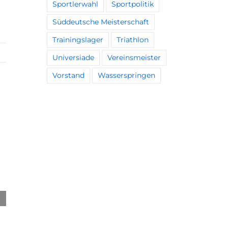
Sportlerwahl
Sportpolitik
Süddeutsche Meisterschaft
Trainingslager
Triathlon
Universiade
Vereinsmeister
Vorstand
Wasserspringen
Kleines Team feiert große Erfolge
29. Mai 2026