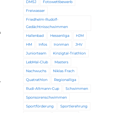
DMSJ
Fotowettbewerb
Freiwasser
Friedhelm-Rudolf-
Gedächtnisschwimmen
u
Hallenbad
Hessenliga
HJM
HM
Infos
Ironman
JHV
Juniorteam
Kinzigtal-Triathlon
LebMal-Club
Masters
Nachwuchs
Niklas Frach
Quatrathlon
Regionalliga
,
Rudi-Altmann-Cup
Schwimmen
Sponsorenschwimmen
Sportförderung
Sportlerehrung