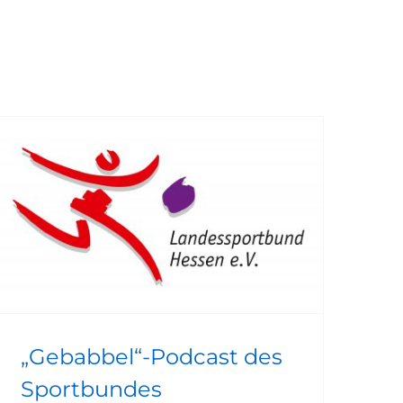
„Gebabbel“-Podcast des Sportbundes
„Gebabbel“-Podcast des
Sportbundes