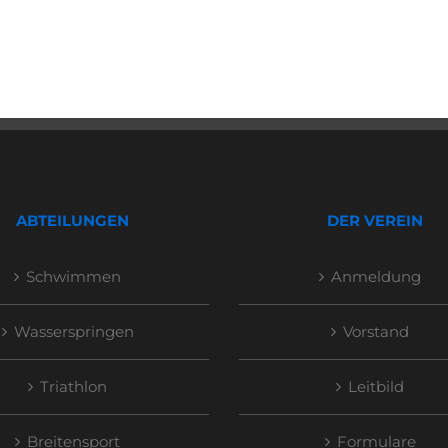
ABTEILUNGEN
DER VEREIN
Schwimmen
Anmeldung
Wasserspringen
Vorstand
Triathlon
Leitbild
Breitensport
Formulare