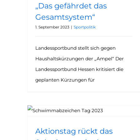
„Das gefährdet das
Gesamtsystem“
1. September 2023
|
Sportpolitik
Landessportbund stellt sich gegen
Haushaltskürzungen der „Ampel“ Der
Landessportbund Hessen kritisiert die
geplanten Kürzungen für
Aktionstag rückt das Schwimmen in den Fokus
Aktionstag rückt das