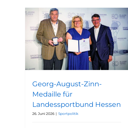
Georg-August-Zinn-Medaille für Landessportbund Hessen
Georg-August-Zinn-
Medaille für
Landessportbund Hessen
26. Juni 2026
|
Sportpolitik