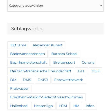
Kategorien
Schlagwörter
100 Jahre
Alexander Kunert
Badewannenrennen
Barbara Schaal
Bezirksmeisterschaft
Breitensport
Corona
Deutsch-französische Freundschaft
DFF
DJM
DM
DMS
DMSJ
Fotowettbewerb
Freiwasser
Friedhelm-Rudolf-Gedächtnisschwimmen
Hallenbad
Hessenliga
HJM
HM
Infos