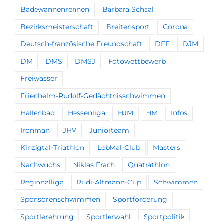
Badewannenrennen
Barbara Schaal
Bezirksmeisterschaft
Breitensport
Corona
Deutsch-französische Freundschaft
DFF
DJM
DM
DMS
DMSJ
Fotowettbewerb
Freiwasser
Friedhelm-Rudolf-Gedächtnisschwimmen
Hallenbad
Hessenliga
HJM
HM
Infos
Ironman
JHV
Juniorteam
Kinzigtal-Triathlon
LebMal-Club
Masters
Nachwuchs
Niklas Frach
Quatrathlon
Regionalliga
Rudi-Altmann-Cup
Schwimmen
Sponsorenschwimmen
Sportförderung
Sportlerehrung
Sportlerwahl
Sportpolitik