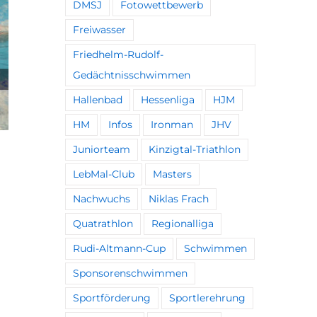
DMSJ
Fotowettbewerb
29. Mai 2026
Freiwasser
Friedhelm-Rudolf-
Gedächtnisschwimmen
Hallenbad
Hessenliga
HJM
HM
Infos
Ironman
JHV
Juniorteam
Kinzigtal-Triathlon
LebMal-Club
Masters
Nachwuchs
Niklas Frach
Quatrathlon
Regionalliga
Rudi-Altmann-Cup
Schwimmen
Sponsorenschwimmen
Sportförderung
Sportlerehrung