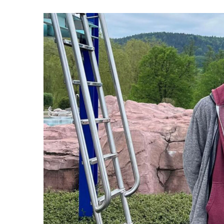
Zeige
grösseres
Bild