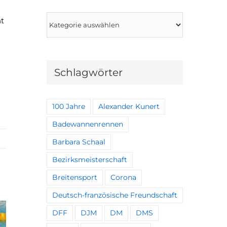
Kategorien
ht
Schlagwörter
100 Jahre
Alexander Kunert
Badewannenrennen
Barbara Schaal
Bezirksmeisterschaft
Breitensport
Corona
Deutsch-französische Freundschaft
DFF
DJM
DM
DMS
Kleines Team feiert große Erfolge