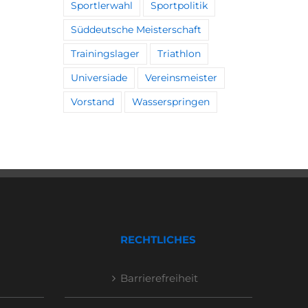
Sportlerwahl
Sportpolitik
Süddeutsche Meisterschaft
Trainingslager
Triathlon
Universiade
Vereinsmeister
Vorstand
Wasserspringen
RECHTLICHES
Barrierefreiheit