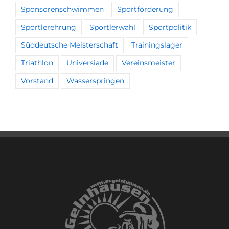
Sponsorenschwimmen
Sportförderung
Sportlerehrung
Sportlerwahl
Sportpolitik
Süddeutsche Meisterschaft
Trainingslager
Triathlon
Universiade
Vereinsmeister
Vorstand
Wasserspringen