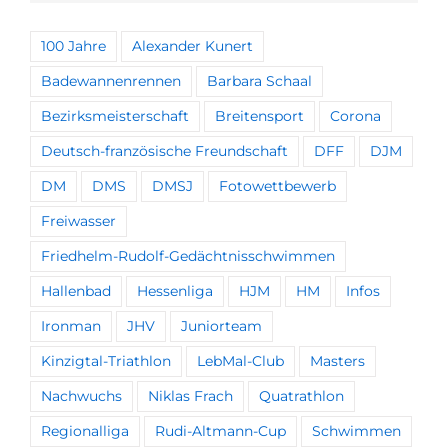
100 Jahre
Alexander Kunert
Badewannenrennen
Barbara Schaal
Bezirksmeisterschaft
Breitensport
Corona
Deutsch-französische Freundschaft
DFF
DJM
DM
DMS
DMSJ
Fotowettbewerb
Freiwasser
Friedhelm-Rudolf-Gedächtnisschwimmen
Hallenbad
Hessenliga
HJM
HM
Infos
Ironman
JHV
Juniorteam
Kinzigtal-Triathlon
LebMal-Club
Masters
Nachwuchs
Niklas Frach
Quatrathlon
Regionalliga
Rudi-Altmann-Cup
Schwimmen