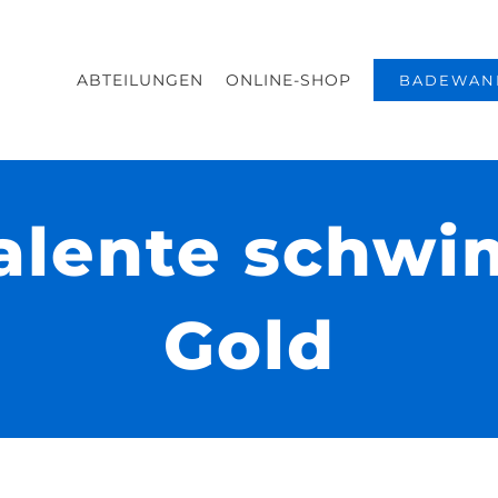
ABTEILUNGEN
ONLINE-SHOP
BADEWAN
alente schw
Gold