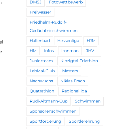
n
DMSJ
Fotowettbewerb
Freiwasser
Friedhelm-Rudolf-
Gedächtnisschwimmen
Hallenbad
Hessenliga
HJM
el
HM
Infos
Ironman
JHV
e
Juniorteam
Kinzigtal-Triathlon
LebMal-Club
Masters
Nachwuchs
Niklas Frach
Quatrathlon
Regionalliga
Rudi-Altmann-Cup
Schwimmen
Sponsorenschwimmen
Sportförderung
Sportlerehrung