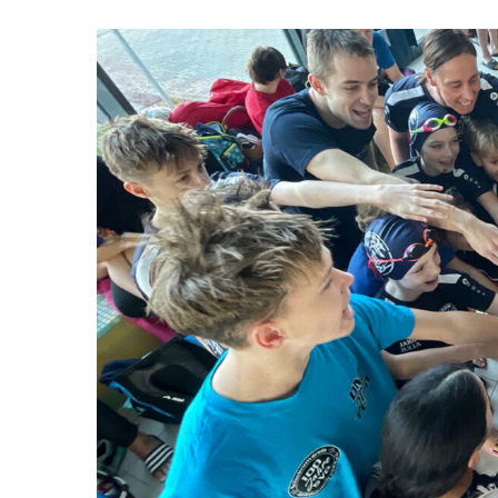
Zeige
grösseres
Bild