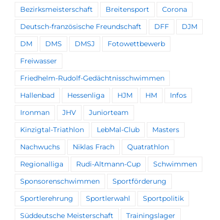
Bezirksmeisterschaft
Breitensport
Corona
Deutsch-französische Freundschaft
DFF
DJM
DM
DMS
DMSJ
Fotowettbewerb
Freiwasser
Friedhelm-Rudolf-Gedächtnisschwimmen
Hallenbad
Hessenliga
HJM
HM
Infos
Ironman
JHV
Juniorteam
Kinzigtal-Triathlon
LebMal-Club
Masters
Nachwuchs
Niklas Frach
Quatrathlon
Regionalliga
Rudi-Altmann-Cup
Schwimmen
Sponsorenschwimmen
Sportförderung
Sportlerehrung
Sportlerwahl
Sportpolitik
Süddeutsche Meisterschaft
Trainingslager