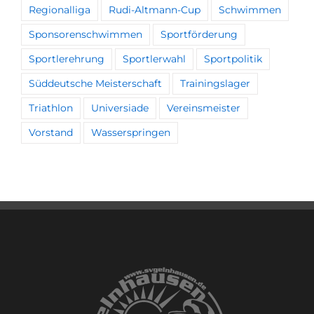
Regionalliga
Rudi-Altmann-Cup
Schwimmen
Sponsorenschwimmen
Sportförderung
Sportlerehrung
Sportlerwahl
Sportpolitik
Süddeutsche Meisterschaft
Trainingslager
Triathlon
Universiade
Vereinsmeister
Vorstand
Wasserspringen