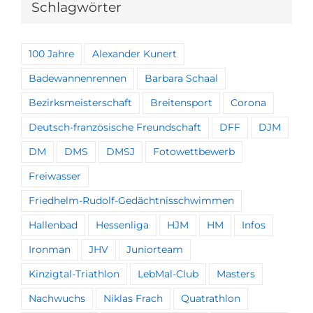
Schlagwörter
100 Jahre
Alexander Kunert
Badewannenrennen
Barbara Schaal
Bezirksmeisterschaft
Breitensport
Corona
Deutsch-französische Freundschaft
DFF
DJM
DM
DMS
DMSJ
Fotowettbewerb
Freiwasser
Friedhelm-Rudolf-Gedächtnisschwimmen
Hallenbad
Hessenliga
HJM
HM
Infos
Ironman
JHV
Juniorteam
Kinzigtal-Triathlon
LebMal-Club
Masters
Nachwuchs
Niklas Frach
Quatrathlon