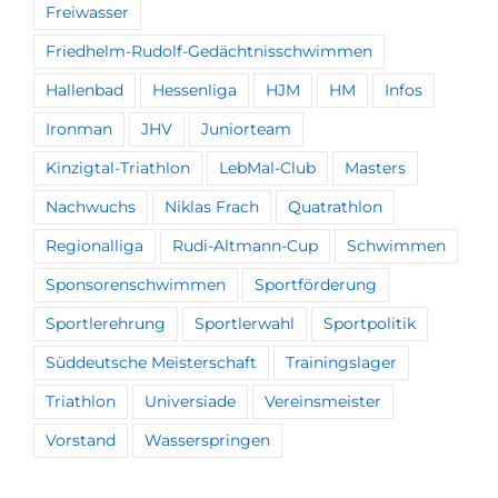
Freiwasser
Friedhelm-Rudolf-Gedächtnisschwimmen
Hallenbad
Hessenliga
HJM
HM
Infos
Ironman
JHV
Juniorteam
Kinzigtal-Triathlon
LebMal-Club
Masters
Nachwuchs
Niklas Frach
Quatrathlon
Regionalliga
Rudi-Altmann-Cup
Schwimmen
Sponsorenschwimmen
Sportförderung
Sportlerehrung
Sportlerwahl
Sportpolitik
Süddeutsche Meisterschaft
Trainingslager
Triathlon
Universiade
Vereinsmeister
Vorstand
Wasserspringen