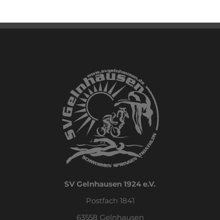
SV Gelnhausen 1924 e.V.
Postfach 1841
63558 Gelnhausen