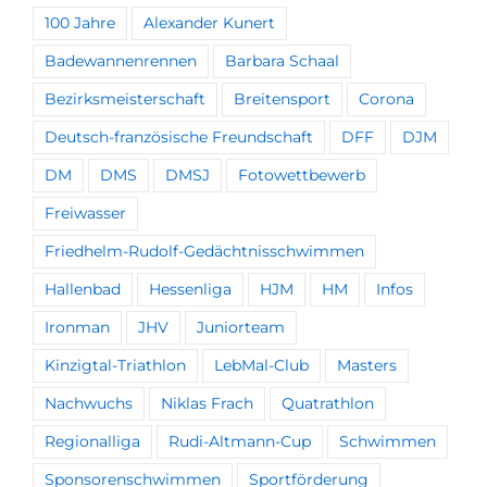
100 Jahre
Alexander Kunert
Badewannenrennen
Barbara Schaal
Bezirksmeisterschaft
Breitensport
Corona
Deutsch-französische Freundschaft
DFF
DJM
DM
DMS
DMSJ
Fotowettbewerb
Freiwasser
Friedhelm-Rudolf-Gedächtnisschwimmen
Hallenbad
Hessenliga
HJM
HM
Infos
Ironman
JHV
Juniorteam
Kinzigtal-Triathlon
LebMal-Club
Masters
Nachwuchs
Niklas Frach
Quatrathlon
Regionalliga
Rudi-Altmann-Cup
Schwimmen
Sponsorenschwimmen
Sportförderung