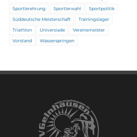
Sportlerehrung
Sportlerwahl
Sportpolitik
Süddeutsche Meisterschaft
Trainingslager
Triathlon
Universiade
Vereinsmeister
Vorstand
Wasserspringen