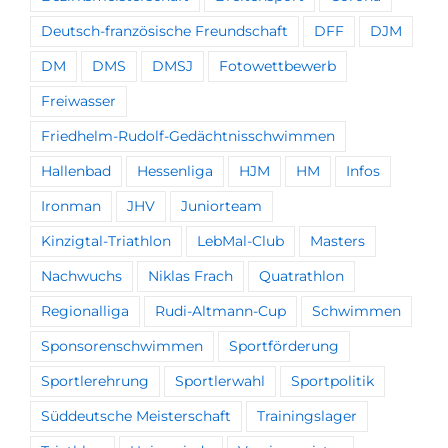
Deutsch-französische Freundschaft
DFF
DJM
DM
DMS
DMSJ
Fotowettbewerb
Freiwasser
Friedhelm-Rudolf-Gedächtnisschwimmen
Hallenbad
Hessenliga
HJM
HM
Infos
Ironman
JHV
Juniorteam
Kinzigtal-Triathlon
LebMal-Club
Masters
Nachwuchs
Niklas Frach
Quatrathlon
Regionalliga
Rudi-Altmann-Cup
Schwimmen
Sponsorenschwimmen
Sportförderung
Sportlerehrung
Sportlerwahl
Sportpolitik
Süddeutsche Meisterschaft
Trainingslager