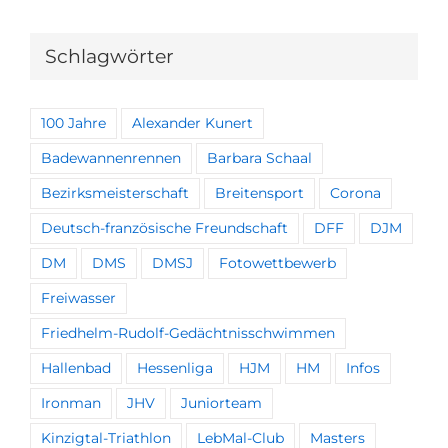
Schlagwörter
100 Jahre
Alexander Kunert
Badewannenrennen
Barbara Schaal
Bezirksmeisterschaft
Breitensport
Corona
Deutsch-französische Freundschaft
DFF
DJM
DM
DMS
DMSJ
Fotowettbewerb
Freiwasser
Friedhelm-Rudolf-Gedächtnisschwimmen
Hallenbad
Hessenliga
HJM
HM
Infos
Ironman
JHV
Juniorteam
Kinzigtal-Triathlon
LebMal-Club
Masters