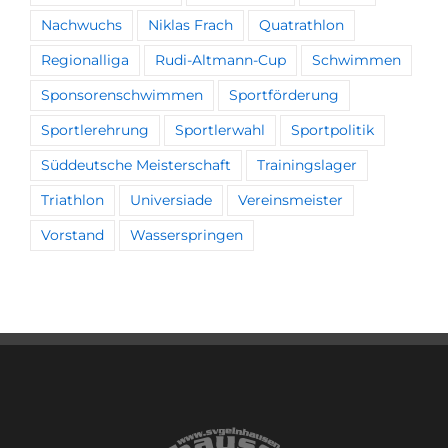
Nachwuchs
Niklas Frach
Quatrathlon
Regionalliga
Rudi-Altmann-Cup
Schwimmen
Sponsorenschwimmen
Sportförderung
Sportlerehrung
Sportlerwahl
Sportpolitik
Süddeutsche Meisterschaft
Trainingslager
Triathlon
Universiade
Vereinsmeister
Vorstand
Wasserspringen