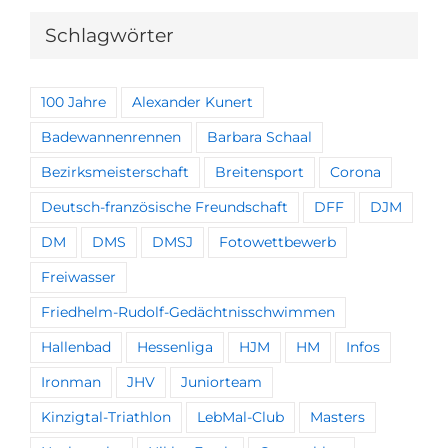
Schlagwörter
100 Jahre
Alexander Kunert
Badewannenrennen
Barbara Schaal
Bezirksmeisterschaft
Breitensport
Corona
Deutsch-französische Freundschaft
DFF
DJM
DM
DMS
DMSJ
Fotowettbewerb
Freiwasser
Friedhelm-Rudolf-Gedächtnisschwimmen
Hallenbad
Hessenliga
HJM
HM
Infos
Ironman
JHV
Juniorteam
Kinzigtal-Triathlon
LebMal-Club
Masters