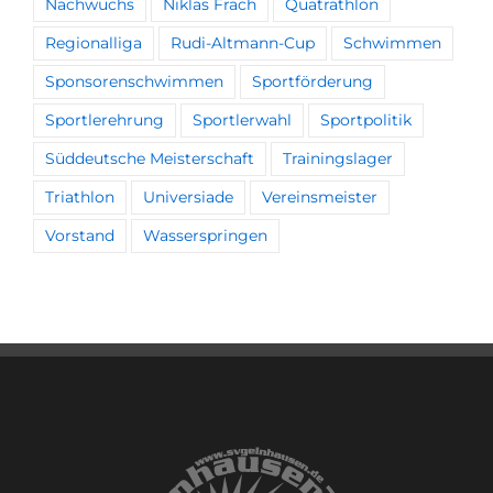
Nachwuchs
Niklas Frach
Quatrathlon
Regionalliga
Rudi-Altmann-Cup
Schwimmen
Sponsorenschwimmen
Sportförderung
Sportlerehrung
Sportlerwahl
Sportpolitik
Süddeutsche Meisterschaft
Trainingslager
Triathlon
Universiade
Vereinsmeister
Vorstand
Wasserspringen