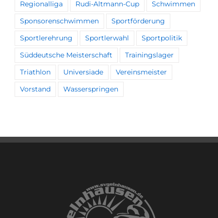
Regionalliga
Rudi-Altmann-Cup
Schwimmen
Sponsorenschwimmen
Sportförderung
Sportlerehrung
Sportlerwahl
Sportpolitik
Süddeutsche Meisterschaft
Trainingslager
Triathlon
Universiade
Vereinsmeister
Vorstand
Wasserspringen