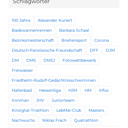
Schlagwörter
100 Jahre
Alexander Kunert
Badewannenrennen
Barbara Schaal
Bezirksmeisterschaft
Breitensport
Corona
Deutsch-französische Freundschaft
DFF
DJM
DM
DMS
DMSJ
Fotowettbewerb
Freiwasser
Friedhelm-Rudolf-Gedächtnisschwimmen
Hallenbad
Hessenliga
HJM
HM
Infos
Ironman
JHV
Juniorteam
Kinzigtal-Triathlon
LebMal-Club
Masters
Nachwuchs
Niklas Frach
Quatrathlon