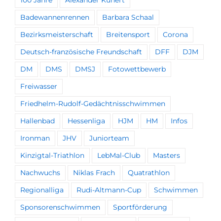
Badewannenrennen
Barbara Schaal
Bezirksmeisterschaft
Breitensport
Corona
Deutsch-französische Freundschaft
DFF
DJM
DM
DMS
DMSJ
Fotowettbewerb
Freiwasser
Friedhelm-Rudolf-Gedächtnisschwimmen
Hallenbad
Hessenliga
HJM
HM
Infos
Ironman
JHV
Juniorteam
Kinzigtal-Triathlon
LebMal-Club
Masters
Nachwuchs
Niklas Frach
Quatrathlon
Regionalliga
Rudi-Altmann-Cup
Schwimmen
Sponsorenschwimmen
Sportförderung