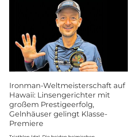
Zeige
grösseres
Bild
Ironman-Weltmeisterschaft auf
Hawaii: Linsengerichter mit
großem Prestigeerfolg,
Gelnhäuser gelingt Klasse-
Premiere
Triathlon (dg). Die beiden heimischen