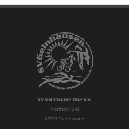
SV Gelnhausen 1924 e.V.
Postfach 1841
63558 Gelnhausen