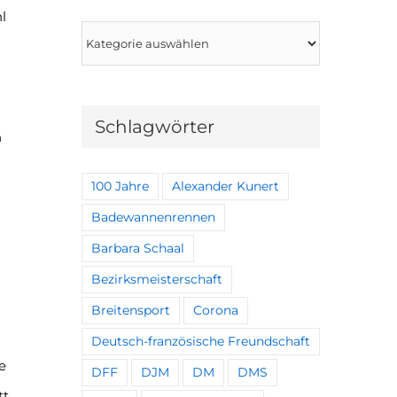
l
Kategorien
Schlagwörter
n
100 Jahre
Alexander Kunert
Badewannenrennen
Barbara Schaal
Bezirksmeisterschaft
Breitensport
Corona
Deutsch-französische Freundschaft
e
DFF
DJM
DM
DMS
tt