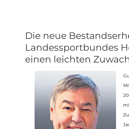
Die neue Bestandser
Landessportbundes He
einen leichten Zuwac
Gu
Mi
20
mi
Zu
Ja