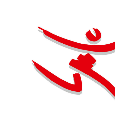
Zeige
grösseres
Bild