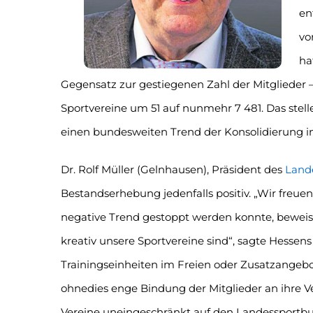
en
vo
ha
Gegensatz zur gestiegenen Zahl der Mitglieder 
Sportvereine um 51 auf nunmehr 7 481. Das stelle
einen bundesweiten Trend der Konsolidierung im 
Dr. Rolf Müller (Gelnhausen), Präsident des
Land
Bestandserhebung jedenfalls positiv. „Wir freuen
negative Trend gestoppt werden konnte, beweis
kreativ unsere Sportvereine sind“, sagte Hessen
Trainingseinheiten im Freien oder Zusatzangebo
ohnedies enge Bindung der Mitglieder an ihre Ver
Vereine uneingeschränkt auf den Landessportbun