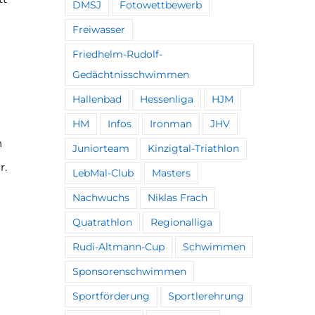
DMSJ
Fotowettbewerb
Freiwasser
Friedhelm-Rudolf-
Gedächtnisschwimmen
Hallenbad
Hessenliga
HJM
HM
Infos
Ironman
JHV
n
Juniorteam
Kinzigtal-Triathlon
r.
LebMal-Club
Masters
Nachwuchs
Niklas Frach
Quatrathlon
Regionalliga
Rudi-Altmann-Cup
Schwimmen
Sponsorenschwimmen
Sportförderung
Sportlerehrung