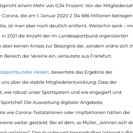
tspricht einem Mehr von 0,34 Prozent. Von der Mitgliederzah
r Corona, die am 1. Januar 2020 2 134 686 Millionen betragen
tte, ist man aber noch deutlich entfernt. Weiterhin sank – im
– in 2021 die Anzahl der im Landessportbund organisierten
 aber keinen Anlass zur Besorgnis dar, sondern ordne sich i
Bereich der Vereine ein, verlautete aus Frankfurt.
essportbundes Hessen
, bewertete das Ergebnis der
 uns über die stabile Mitgliederentwicklung. Dass der
t, wie robust unser Sportsystem und wie engagiert und
s Sportchef. Die Ausweitung digitaler Angebote,
te wie Corona-Teststationen oder Impfaktionen hätten die
eine weiter gestärkt. Bei all dem, so Müller, „können sich di
d verlassen“. Den bundesweit beispielhaften Internetauftri