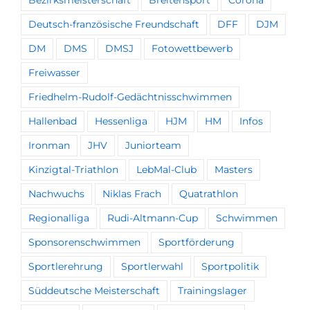
Deutsch-französische Freundschaft
DFF
DJM
DM
DMS
DMSJ
Fotowettbewerb
Freiwasser
Friedhelm-Rudolf-Gedächtnisschwimmen
Hallenbad
Hessenliga
HJM
HM
Infos
Ironman
JHV
Juniorteam
Kinzigtal-Triathlon
LebMal-Club
Masters
Nachwuchs
Niklas Frach
Quatrathlon
Regionalliga
Rudi-Altmann-Cup
Schwimmen
Sponsorenschwimmen
Sportförderung
Sportlerehrung
Sportlerwahl
Sportpolitik
Süddeutsche Meisterschaft
Trainingslager