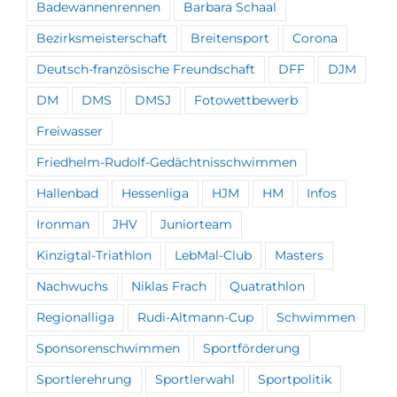
Badewannenrennen
Barbara Schaal
Bezirksmeisterschaft
Breitensport
Corona
Deutsch-französische Freundschaft
DFF
DJM
DM
DMS
DMSJ
Fotowettbewerb
Freiwasser
Friedhelm-Rudolf-Gedächtnisschwimmen
Hallenbad
Hessenliga
HJM
HM
Infos
Ironman
JHV
Juniorteam
Kinzigtal-Triathlon
LebMal-Club
Masters
Nachwuchs
Niklas Frach
Quatrathlon
Regionalliga
Rudi-Altmann-Cup
Schwimmen
Sponsorenschwimmen
Sportförderung
Sportlerehrung
Sportlerwahl
Sportpolitik