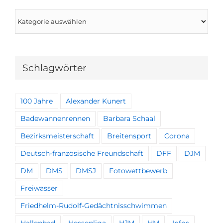
Kategorien
Schlagwörter
100 Jahre
Alexander Kunert
Badewannenrennen
Barbara Schaal
Bezirksmeisterschaft
Breitensport
Corona
Deutsch-französische Freundschaft
DFF
DJM
DM
DMS
DMSJ
Fotowettbewerb
Freiwasser
Friedhelm-Rudolf-Gedächtnisschwimmen
Hallenbad
Hessenliga
HJM
HM
Infos