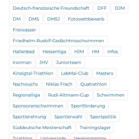
Deutsch-französische Freundschaft
DFF
DJM
DM
DMS
DMSJ
Fotowettbewerb
Freiwasser
Friedhelm-Rudolf-Gedächtnisschwimmen
Hallenbad
Hessenliga
HJM
HM
Infos
Ironman
JHV
Juniorteam
Kinzigtal-Triathlon
LebMal-Club
Masters
Nachwuchs
Niklas Frach
Quatrathlon
Regionalliga
Rudi-Altmann-Cup
Schwimmen
Sponsorenschwimmen
Sportförderung
Sportlerehrung
Sportlerwahl
Sportpolitik
Süddeutsche Meisterschaft
Trainingslager
Triathlon
Universiade
Vereinsmeister