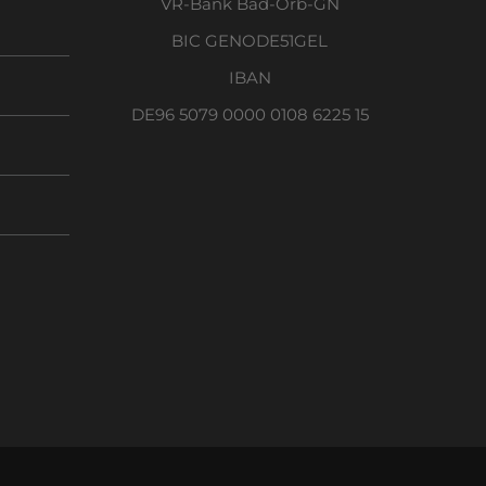
VR-Bank Bad-Orb-GN
BIC GENODE51GEL
IBAN
DE96 5079 0000 0108 6225 15