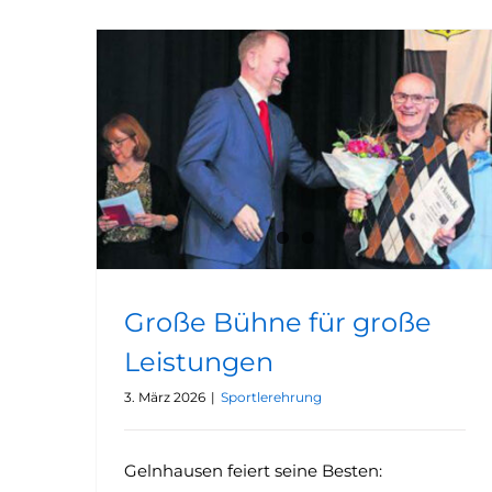
Große Bühne für große Leistungen
Große Bühne für große
Leistungen
3. März 2026
|
Sportlerehrung
Gelnhausen feiert seine Besten: