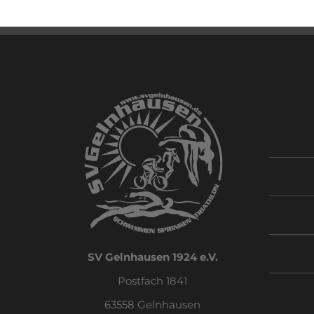
SV Gelnhausen 1924 e.V.
Postfach 1841
63558 Gelnhausen