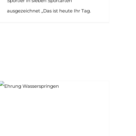
Sportler in sieben Sportarten
ausgezeichnet „Das ist heute Ihr Tag.
193 Aktive holten 444 Titel an die Kinzig