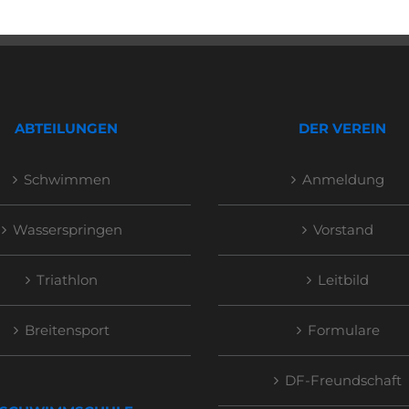
ABTEILUNGEN
DER VEREIN
Schwimmen
Anmeldung
Wasserspringen
Vorstand
Triathlon
Leitbild
Breitensport
Formulare
DF-Freundschaft