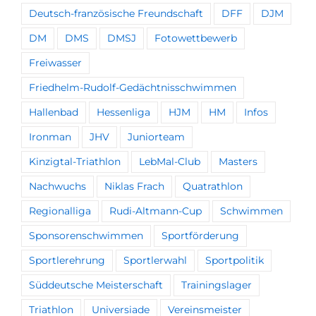
Deutsch-französische Freundschaft
DFF
DJM
DM
DMS
DMSJ
Fotowettbewerb
Freiwasser
Friedhelm-Rudolf-Gedächtnisschwimmen
Hallenbad
Hessenliga
HJM
HM
Infos
Ironman
JHV
Juniorteam
Kinzigtal-Triathlon
LebMal-Club
Masters
Nachwuchs
Niklas Frach
Quatrathlon
Regionalliga
Rudi-Altmann-Cup
Schwimmen
Sponsorenschwimmen
Sportförderung
Sportlerehrung
Sportlerwahl
Sportpolitik
Süddeutsche Meisterschaft
Trainingslager
Triathlon
Universiade
Vereinsmeister