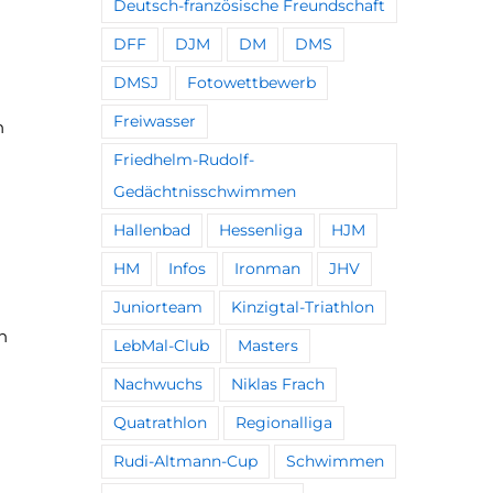
Deutsch-französische Freundschaft
DFF
DJM
DM
DMS
DMSJ
Fotowettbewerb
Freiwasser
n
Friedhelm-Rudolf-
Gedächtnisschwimmen
Hallenbad
Hessenliga
HJM
HM
Infos
Ironman
JHV
Juniorteam
Kinzigtal-Triathlon
n
LebMal-Club
Masters
Nachwuchs
Niklas Frach
Quatrathlon
Regionalliga
Rudi-Altmann-Cup
Schwimmen