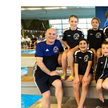
Zeige
grösseres
Bild