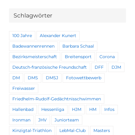
Schlagwörter
100 Jahre
Alexander Kunert
Badewannenrennen
Barbara Schaal
Bezirksmeisterschaft
Breitensport
Corona
Deutsch-französische Freundschaft
DFF
DJM
DM
DMS
DMSJ
Fotowettbewerb
Freiwasser
Friedhelm-Rudolf-Gedächtnisschwimmen
Hallenbad
Hessenliga
HJM
HM
Infos
Ironman
JHV
Juniorteam
Kinzigtal-Triathlon
LebMal-Club
Masters