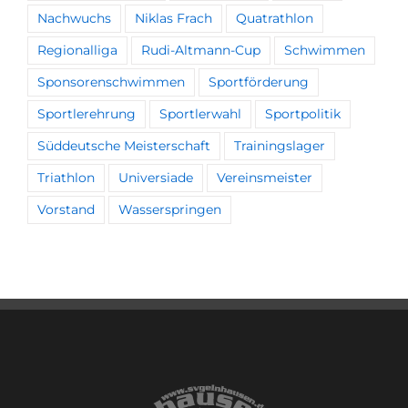
Nachwuchs
Niklas Frach
Quatrathlon
Regionalliga
Rudi-Altmann-Cup
Schwimmen
Sponsorenschwimmen
Sportförderung
Sportlerehrung
Sportlerwahl
Sportpolitik
Süddeutsche Meisterschaft
Trainingslager
Triathlon
Universiade
Vereinsmeister
Vorstand
Wasserspringen