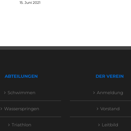
15. Juni 2021
ABTEILUNGEN
DER VEREIN
Schwimmen
Anmeldung
Wasserspringen
Vorstand
Triathlon
Leitbild