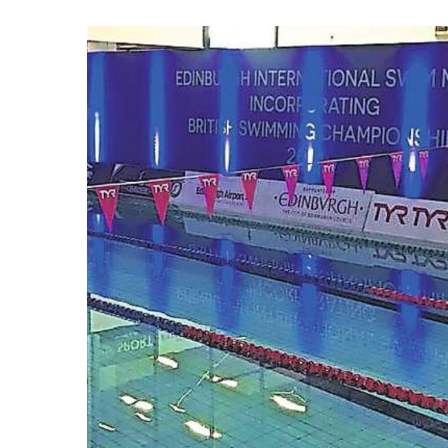
Zeige
grösseres
Bild