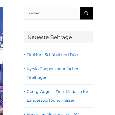
Suche
nach:
Neueste Beiträge
Titel für Schübel und Dörr
Kyrylo Chepets neunfacher
Titelträger
Georg-August-Zinn-Medaille für
Landessportbund Hessen
Hessische Meisterschaft: SV