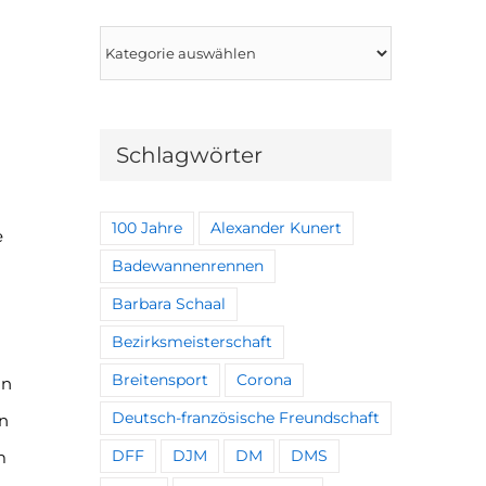
Kategorien
Schlagwörter
100 Jahre
Alexander Kunert
e
Badewannenrennen
Barbara Schaal
Bezirksmeisterschaft
Breitensport
Corona
in
Deutsch-französische Freundschaft
an
m
DFF
DJM
DM
DMS