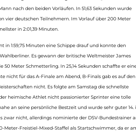
e Mann nach den beiden Vorläufen. In 51,63 Sekunden wurde
von vier deutschen Teilnehmern. Im Vorlauf über 200 Meter
llster in 2:01,39 Minuten.
t in 1:59,75 Minuten eine Schippe drauf und konnte den
en Wahlberliner. Es gewann der britische Weltmeister James
e 50 Meter Schmetterling. In 25,14 Sekunden schaffte er ein
hte nicht für das A-Finale am Abend, B-Finals gab es auf den
eisterschaften nicht. Es folgte am Samstag die schnellste
 der heimische Athlet nicht passionierter Sprinter eine tolle
ahe an seine persönliche Bestzeit und wurde sehr guter 14. 
s zwar nicht, allerdings nominierte der DSV-Bundestrainer 
0-Meter-Freistiel-Mixed-Staffel als Startschwimmer, da er a