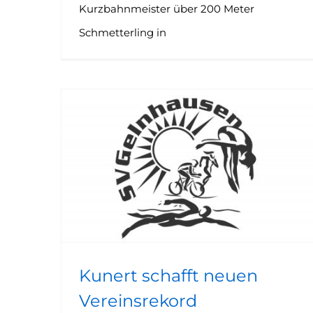
Kurzbahnmeister über 200 Meter
Schmetterling in
Kunert schafft neuen Vereinsrekord
Kunert schafft neuen
Vereinsrekord