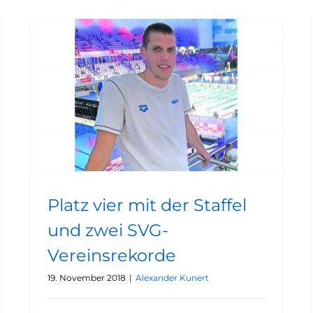
Platz vier mit der Staffel und zwei SVG-Vereinsrekorde
Platz vier mit der Staffel
und zwei SVG-
Vereinsrekorde
19. November 2018
|
Alexander Kunert