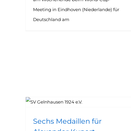
Meeting in Eindhoven (Niederlande) für
Deutschland am
Sechs Medaillen für Alexander Kunert
Sechs Medaillen für