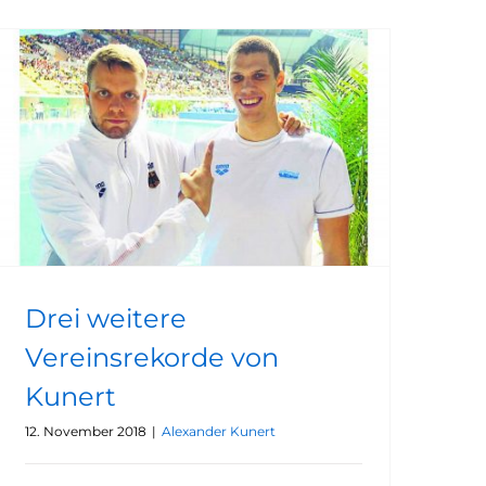
Drei weitere Vereinsrekorde von Kunert
Drei weitere
Vereinsrekorde von
Kunert
12. November 2018
|
Alexander Kunert